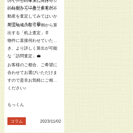
ので、この年末に向けて今
にしがちではありますが、
の時期から一度ご所有の不
動産を査定してみてはいか
がでしょうか？😊
周辺地域の取引事例から算
出する「机上査定」📄
物件に直接伺わせていただ
き、より詳しく算出が可能
な「訪問査定」💼
お客様のご都合、ご希望に
合わせてお選びいただけま
すので是非お気軽にご相談
ください♪
もっくん
コラム
2023/11/02