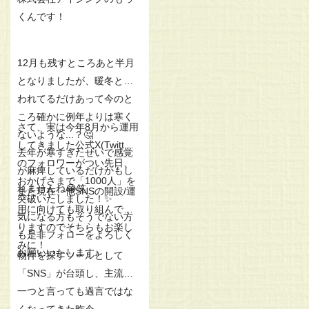
くんです！
12月も残すところあと半月
となりましたが、暖冬と言
われてるだけあって今のと
ころ確かに例年よりは寒く
さて、実は今年8月から運用
ないような...？🤔
してきました公式X(Twitter)
去年が寒すぎたせいで感覚
のフォロワーがつい先日、
が麻痺しているだけかもし
おかげさまで「1000人」を
れませんね😂笑
また現在、他SNSの開設/運
突破いたしました！✨
用に向けても取り組んでお
気になる方もそうでない方
りますのでそちらもお楽し
も是非フォローをよろしく
みに！
お願いいたします♪
物件を探すツールとして
「SNS」が台頭し、主流の
一つと言っても過言ではな
くなってきた昨今。