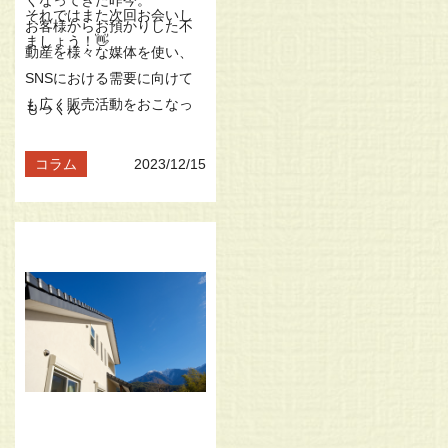
それではまた次回お会いし
お客様からお預かりした不
ましょう！👋
動産を様々な媒体を使い、
SNSにおける需要に向けて
も広く販売活動をおこなっ
もっくん
ておりますので、まずは売
却に関するお問い合わせや
コラム
2023/12/15
ご相談をお待ちしておりま
す♪