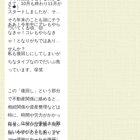
さて、10月も終わり11月が
と🍁）
スタートしましたが、そろ
そろ年末のことも頭にチラ
ああ！今年中にアレもやら
ついてくる頃。😌
なきゃ！コレもやらなき
ゃ！となりがちではありま
せんか？
私も後回しにしてしまいが
ちなタイプなのでだいぶ焦
っています。😵笑
この「後回し」という部分
で不動産関係に絡めると、
相続関係や資産整理などは
特に、時間や労力がかかっ
たり、仕組みや手続きも難
帰省シーズンは家族一同が
しいものがあるため、つい
揃いやすいこともあります
つい億劫になったり後回し