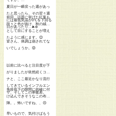
夏日が一瞬戻った週があっ
たと思ったら、その翌々週
前回、話題に挙げた紅葉も
には最低気温が0℃を下回る
段々と色が抜け、秋の絨毯
日があったり...🔥❄️
として目にすることが増え
たように感じます。😌
皆さん、体調は崩されてな
いでしょうか。😟
以前に比べると注目度が下
がりましたが依然続くコロ
ナと、ここ最近かなり流行
してきているインフルエン
免疫低下の隙間に的確に付
ザ、そしてこの寒暖差。
け込んできそうなこの布
陣。。怖いですね、、😣
早いもので、気付けばもう