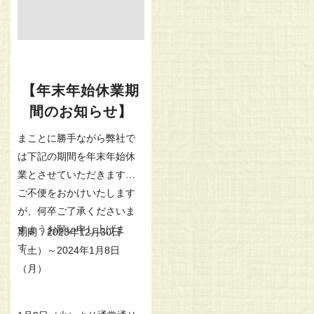
【年末年始休業期
間のお知らせ】
まことに勝手ながら弊社で
は下記の期間を年末年始休
業とさせていただきます。
ご不便をおかけいたします
が、何卒ご了承くださいま
すようお願い申し上げま
期間：2023年12月30日
す。
（土）～2024年1月8日
（月）