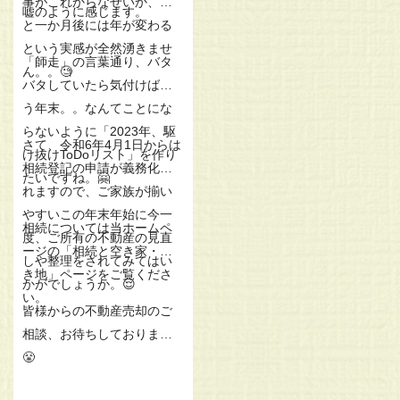
事がこれからなせいか、あ
嘘のように感じます。
と一か月後には年が変わる
という実感が全然湧きませ
「師走」の言葉通り、バタ
ん。。🧐
バタしていたら気付けばも
う年末。。なんてことにな
らないように「2023年、駆
さて、令和6年4月1日からは
け抜けToDoリスト」を作り
相続登記の申請が義務化さ
たいですね。🤗
れますので、ご家族が揃い
やすいこの年末年始に今一
相続については当ホームペ
度、ご所有の不動産の見直
ージの「相続と空き家・空
しや整理をされてみてはい
き地」ページをご覧くださ
かがでしょうか。😌
い。
皆様からの不動産売却のご
相談、お待ちしております
😤