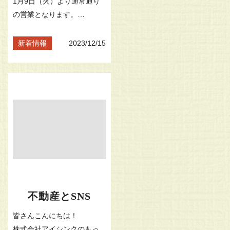
1月9日（火）より通常通り
の営業となります。
※休業期間中にお問い合わ
せいただきました件に関し
新着情報
2023/12/15
ては
1月9日より順次ご対応させ
ていただきます。
不動産とSNS
皆さんこんにちは！
株式会社アイシンクのもっ