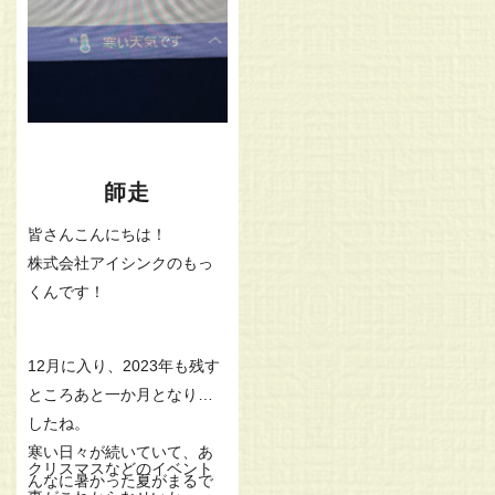
は、市場動向の詳細な把握
や物件の選定において細心
の注意を払うことが不可欠
です。
師走
皆さんこんにちは！
株式会社アイシンクのもっ
くんです！
12月に入り、2023年も残す
ところあと一か月となりま
したね。
寒い日々が続いていて、あ
クリスマスなどのイベント
んなに暑かった夏がまるで