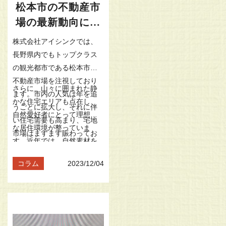
松本市の不動産市
場の最新動向につ
いて
株式会社アイシンクでは、
長野県内でもトップクラス
の観光都市である松本市の
不動産市場を注視しており
さらに、山々に囲まれた静
ます。市内の人気は年を追
かな住宅エリアも点在し、
うごとに拡大し、それに伴
自然愛好者にとって理想的
い住宅需要も高まり、宅地
な居住環境が整っていま
市場はますます賑わってお
す。近年では、自然素材を
ります。
駆使した住宅建築が注目を
コラム
2023/12/04
集めております。これらの
要因から、ハウスドゥ松本
駅前は幅広いニーズに対応
できるよう努めておりま
す。購入をご検討の皆様に