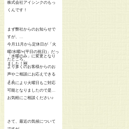
株式会社アイシンクのもっ
くんです！
まず弊社からのお知らせで
すが、
今月11月から定休日が「火
曜/水曜/+(平日の祝日)」だっ
「水曜のみ」に変更となり
たところ、
ました！🆕
より多くのお客様からのお
声やご相談にお応えできる
よう
これにより火曜日もご対応
可能となりましたので是非
お気軽にご相談ください♪
さて、最近の気候について
ですが、